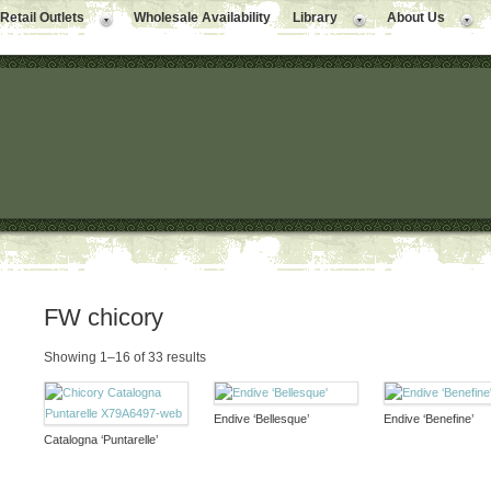
Retail Outlets
Wholesale Availability
Library
About Us
FW chicory
Showing 1–16 of 33 results
Endive ‘Bellesque’
Endive ‘Benefine’
Catalogna ‘Puntarelle’